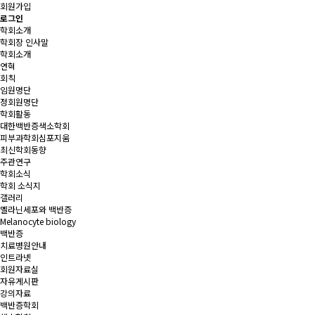
회원가입
로그인
학회소개
학회장 인사말
학회소개
연혁
회칙
임원명단
정회원명단
학회활동
대한백반증색소학회
피부과학회심포지움
최신학회동향
주관연구
학회소식
학회 소식지
갤러리
멜라닌세포와 백반증
Melanocyte biology
백반증
치료병원안내
인트라넷
회원자료실
자유게시판
강의자료
백반증학회