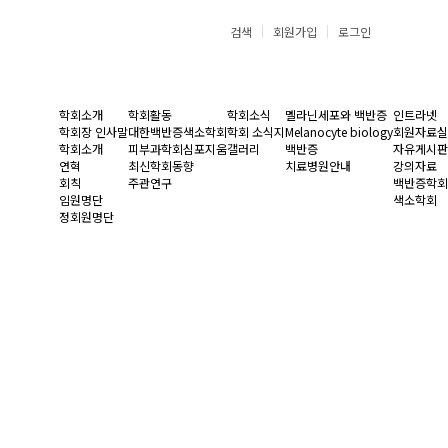
검색
회원가입
로그인
학회소개
학회활동
학회소식
멜라닌세포와 백반증
인트라넷
학회장 인사말
대한백반증색소학회
학회 소식지
Melanocyte biology
회원자료실
학회소개
피부과학회심포지움
갤러리
백반증
자유게시판
연혁
최신학회동향
치료병원안내
강의자료
회칙
주관연구
백반증학회
임원명단
색소학회
정회원명단