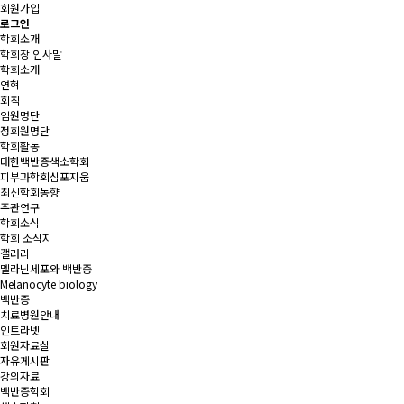
회원가입
로그인
학회소개
학회장 인사말
학회소개
연혁
회칙
임원명단
정회원명단
학회활동
대한백반증색소학회
피부과학회심포지움
최신학회동향
주관연구
학회소식
학회 소식지
갤러리
멜라닌세포와 백반증
Melanocyte biology
백반증
치료병원안내
인트라넷
회원자료실
자유게시판
강의자료
백반증학회