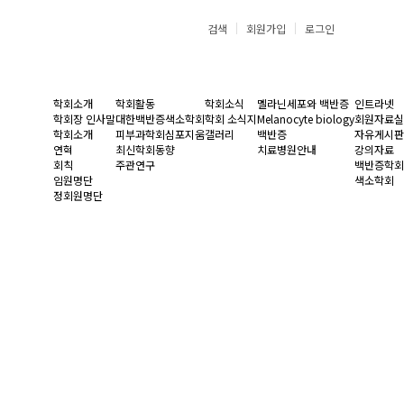
검색
회원가입
로그인
학회소개
학회활동
학회소식
멜라닌세포와 백반증
인트라넷
학회장 인사말
대한백반증색소학회
학회 소식지
Melanocyte biology
회원자료실
학회소개
피부과학회심포지움
갤러리
백반증
자유게시판
연혁
최신학회동향
치료병원안내
강의자료
회칙
주관연구
백반증학회
임원명단
색소학회
정회원명단