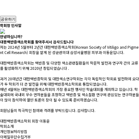
공유하기
학회장 인사말
안녕하십니까?
대한백반증색소학회를 찾아주셔서 감사드립니다
저는 2024년 5월부터 2년간 대한백반증색소학회(Korean Society of Vitiligo and Pigme
nt Cell Research) 회장을 맡게 된 성균관의대 삼성서울병원 피부과 이동윤입니다.
대한백반증색소학회는 백반증 및 다양한 색소관련질환들의 학문적 발전과 연구자 간의 교류
를 활성화하기 위해 2020년 창립되었습니다 .
과거 20여년간 대한백반증학회 및 대한색소연구학회는 각각 독립적인 학회로 발전하여 오다
가 두 학회가 더 큰 발전을 위해 대한백반증색소학회로 통합되었습니다.
매년 4월에는 대한백반증색소학회의 가장 중요한 행사인 학술대회를 개최하고 있습니다. 학
술대회에 국내외 우수 연자분들을 초청하고 백반증 및 색소질환 연구에 관심있는 연구자분들
이 많이 참석하여 열띤 토론의 장이 될 수 있도록 준비하겠습니다.
회원님들의 적극적인 참여와 격려를 부탁드립니다. 감사합니다.
대한백반증색소학회 회장
이동윤
학회소개
개인정보처리방침
이메일무단수집거부