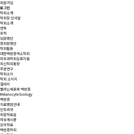
회원가입
로그인
학회소개
학회장 인사말
학회소개
연혁
회칙
임원명단
정회원명단
학회활동
대한백반증색소학회
피부과학회심포지움
최신학회동향
주관연구
학회소식
학회 소식지
갤러리
멜라닌세포와 백반증
Melanocyte biology
백반증
치료병원안내
인트라넷
회원자료실
자유게시판
강의자료
백반증학회