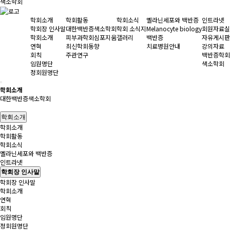
색소학회
학회소개
학회활동
학회소식
멜라닌세포와 백반증
인트라넷
학회장 인사말
대한백반증색소학회
학회 소식지
Melanocyte biology
회원자료실
학회소개
피부과학회심포지움
갤러리
백반증
자유게시판
연혁
최신학회동향
치료병원안내
강의자료
회칙
주관연구
백반증학회
임원명단
색소학회
정회원명단
학회소개
대한백반증색소학회
학회소개
학회소개
학회활동
학회소식
멜라닌세포와 백반증
인트라넷
학회장 인사말
학회장 인사말
학회소개
연혁
회칙
임원명단
정회원명단