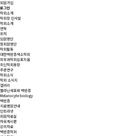
회원가입
로그인
학회소개
학회장 인사말
학회소개
연혁
회칙
임원명단
정회원명단
학회활동
대한백반증색소학회
피부과학회심포지움
최신학회동향
주관연구
학회소식
학회 소식지
갤러리
멜라닌세포와 백반증
Melanocyte biology
백반증
치료병원안내
인트라넷
회원자료실
자유게시판
강의자료
백반증학회