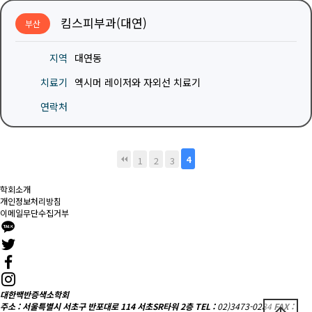
킴스피부과(대연)
부산
지역
대연동
치료기
엑시머 레이저와 자외선 치료기
연락처
4
1
2
3
학회소개
개인정보처리방침
이메일무단수집거부
대한백반증색소학회
주소 : 서울특별시 서초구 반포대로 114 서초SR타워 2층
TEL :
02)3473-0284
FAX :