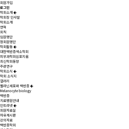
회원가입
로그인
학회소개
학회장 인사말
학회소개
연혁
회칙
임원명단
정회원명단
학회활동
대한백반증색소학회
피부과학회심포지움
최신학회동향
주관연구
학회소식
학회 소식지
갤러리
멜라닌세포와 백반증
Melanocyte biology
백반증
치료병원안내
인트라넷
회원자료실
자유게시판
강의자료
백반증학회