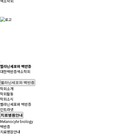
색소학회
멜라닌세포와 백반증
대한백반증색소학회
멜라닌세포와 백반증
학회소개
학회활동
학회소식
멜라닌세포와 백반증
인트라넷
치료병원안내
Melanocyte biology
백반증
치료병원안내