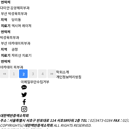
연락처
다미안 김양제피부과
부산
박성욱피부과
지역
당리동
치료기
엑시머 레이저
연락처
박성욱피부과
부산
아카데미피부과
지역
금정
치료기
자외선 치료기
연락처
아카데미 피부과
학회소개
1
3
4
2
개인정보처리방침
이메일무단수집거부
대한백반증색소학회
주소 : 서울특별시 서초구 반포대로 114 서초SR타워 2층
TEL :
02)3473-0284
FAX :
02)
COPYRIGHT(c)
대한백반증색소학회
ALL RIGHTS RESERVED.