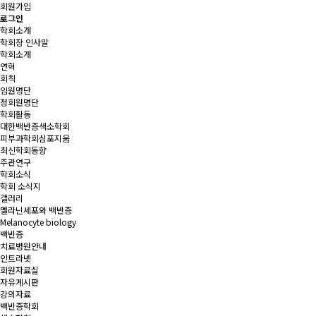
회원가입
로그인
학회소개
학회장 인사말
학회소개
연혁
회칙
임원명단
정회원명단
학회활동
대한백반증색소학회
피부과학회심포지움
최신학회동향
주관연구
학회소식
학회 소식지
갤러리
멜라닌세포와 백반증
Melanocyte biology
백반증
치료병원안내
인트라넷
회원자료실
자유게시판
강의자료
백반증학회