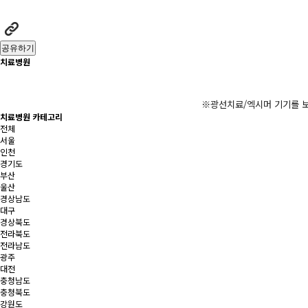
공유하기
치료병원
※광선치료/엑시머 기기를 보
치료병원 카테고리
전체
서울
인천
경기도
부산
울산
경상남도
대구
경상북도
전라북도
전라남도
광주
대전
충청남도
충청북도
강원도