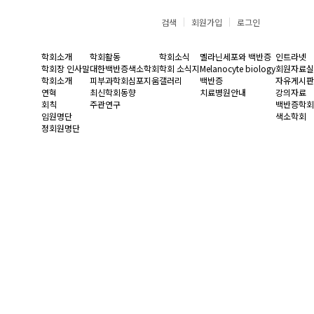
검색
회원가입
로그인
학회소개
학회활동
학회소식
멜라닌세포와 백반증
인트라넷
학회장 인사말
대한백반증색소학회
학회 소식지
Melanocyte biology
회원자료실
학회소개
피부과학회심포지움
갤러리
백반증
자유게시판
연혁
최신학회동향
치료병원안내
강의자료
회칙
주관연구
백반증학회
임원명단
색소학회
정회원명단