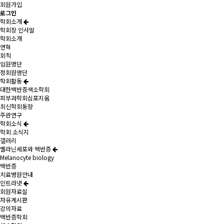
회원가입
로그인
학회소개
학회장 인사말
학회소개
연혁
회칙
임원명단
정회원명단
학회활동
대한백반증색소학회
피부과학회심포지움
최신학회동향
주관연구
학회소식
학회 소식지
갤러리
멜라닌세포와 백반증
Melanocyte biology
백반증
치료병원안내
인트라넷
회원자료실
자유게시판
강의자료
백반증학회