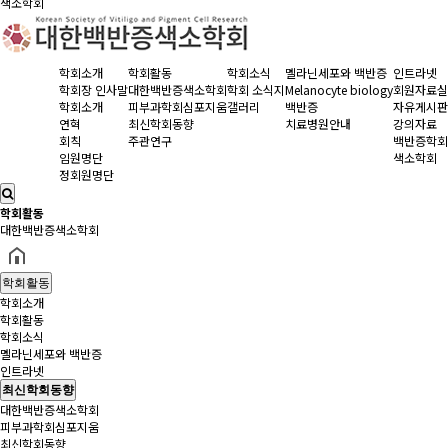
색소학회
학회소개
학회활동
학회소식
멜라닌세포와 백반증
인트라넷
학회장 인사말
대한백반증색소학회
학회 소식지
Melanocyte biology
회원자료실
학회소개
피부과학회심포지움
갤러리
백반증
자유게시판
연혁
최신학회동향
치료병원안내
강의자료
회칙
주관연구
백반증학회
임원명단
색소학회
정회원명단
학회활동
대한백반증색소학회
학회활동
학회소개
학회활동
학회소식
멜라닌세포와 백반증
인트라넷
최신학회동향
대한백반증색소학회
피부과학회심포지움
최신학회동향