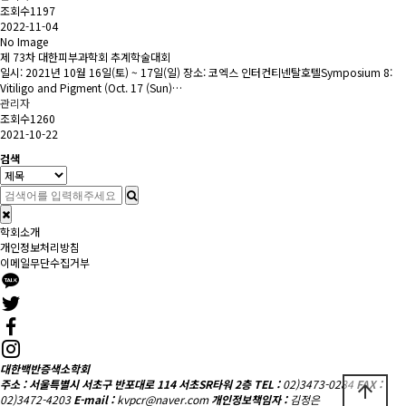
조회수1197
2022-11-04
No Image
제 73차 대한피부과학회 추계학술대회
일시: 2021년 10월 16일(토) ~ 17일(일) 장소: 코엑스 인터컨티넨탈호텔Symposium 8:
Vitiligo and Pigment (Oct. 17 (Sun)…
관리자
조회수1260
2021-10-22
검색
학회소개
개인정보처리방침
이메일무단수집거부
대한백반증색소학회
주소 : 서울특별시 서초구 반포대로 114 서초SR타워 2층
TEL :
02)3473-0284
FAX :
arrow_upward
02)3472-4203
E-mail :
kvpcr@naver.com
개인정보책임자 :
김정은