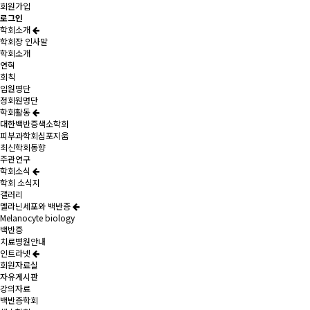
회원가입
로그인
학회소개
학회장 인사말
학회소개
연혁
회칙
임원명단
정회원명단
학회활동
대한백반증색소학회
피부과학회심포지움
최신학회동향
주관연구
학회소식
학회 소식지
갤러리
멜라닌세포와 백반증
Melanocyte biology
백반증
치료병원안내
인트라넷
회원자료실
자유게시판
강의자료
백반증학회