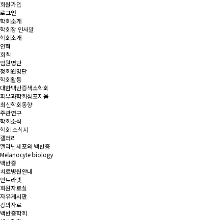
회원가입
로그인
학회소개
학회장 인사말
학회소개
연혁
회칙
임원명단
정회원명단
학회활동
대한백반증색소학회
피부과학회심포지움
최신학회동향
주관연구
학회소식
학회 소식지
갤러리
멜라닌세포와 백반증
Melanocyte biology
백반증
치료병원안내
인트라넷
회원자료실
자유게시판
강의자료
백반증학회