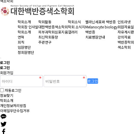
색소학회
학회소개
학회활동
학회소식
멜라닌세포와 백반증
인트라넷
학회장 인사말
대한백반증색소학회
학회 소식지
Melanocyte biology
회원자료실
학회소개
피부과학회심포지움
갤러리
백반증
자유게시판
연혁
최신학회동향
치료병원안내
강의자료
회칙
주관연구
백반증학회
임원명단
색소학회
정회원명단
로그인
로그인
회원가입
로그인
자동로그인
정보찾기
학회소개
개인정보처리방침
이메일무단수집거부