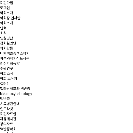
회원가입
로그인
학회소개
학회장 인사말
학회소개
연혁
회칙
임원명단
정회원명단
학회활동
대한백반증색소학회
피부과학회심포지움
최신학회동향
주관연구
학회소식
학회 소식지
갤러리
멜라닌세포와 백반증
Melanocyte biology
백반증
치료병원안내
인트라넷
회원자료실
자유게시판
강의자료
백반증학회