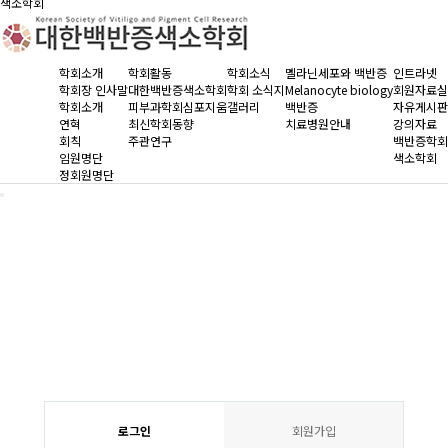
색소학회
학회소개
학회활동
학회소식
멜라닌세포와 백반증
인트라넷
학회장 인사말
대한백반증색소학회
학회 소식지
Melanocyte biology
회원자료실
학회소개
피부과학회심포지움
갤러리
백반증
자유게시판
연혁
최신학회동향
치료병원안내
강의자료
회칙
주관연구
백반증학회
임원명단
색소학회
정회원명단
로그인
회원가입