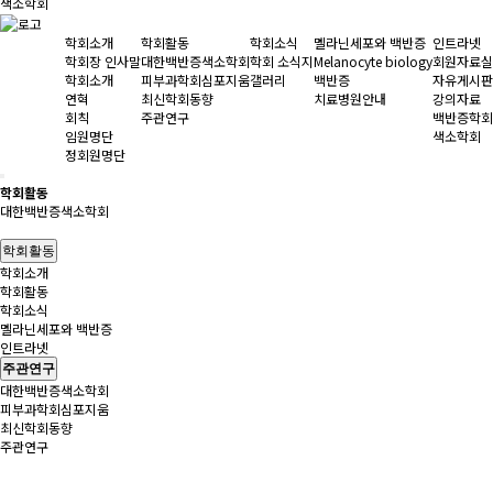
색소학회
학회소개
학회활동
학회소식
멜라닌세포와 백반증
인트라넷
학회장 인사말
대한백반증색소학회
학회 소식지
Melanocyte biology
회원자료실
학회소개
피부과학회심포지움
갤러리
백반증
자유게시판
연혁
최신학회동향
치료병원안내
강의자료
회칙
주관연구
백반증학회
임원명단
색소학회
정회원명단
학회활동
대한백반증색소학회
학회활동
학회소개
학회활동
학회소식
멜라닌세포와 백반증
인트라넷
주관연구
대한백반증색소학회
피부과학회심포지움
최신학회동향
주관연구