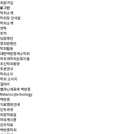
회원가입
로그인
학회소개
학회장 인사말
학회소개
연혁
회칙
임원명단
정회원명단
학회활동
대한백반증색소학회
피부과학회심포지움
최신학회동향
주관연구
학회소식
학회 소식지
갤러리
멜라닌세포와 백반증
Melanocyte biology
백반증
치료병원안내
인트라넷
회원자료실
자유게시판
강의자료
백반증학회